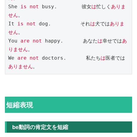
She 
is not
 busy.　　　　　彼女
は
忙しく
ありま
せん
。

It 
is not
 dog.　　　　　　それ
は
犬では
ありま
せん
。

You 
are not
 happy.　　　　あなた
は
幸せでは
あ
りません
。

We 
are not
 doctors.　　　　私たち
は
医者では
ありません
。
短縮表現
be動詞の肯定文を短縮