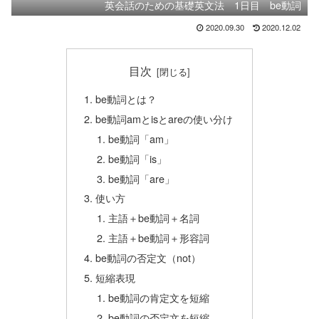
英会話のための基礎英文法 1日目 be動詞
2020.09.30
2020.12.02
目次
be動詞とは？
be動詞amとisとareの使い分け
be動詞「am」
be動詞「is」
be動詞「are」
使い方
主語＋be動詞＋名詞
主語＋be動詞＋形容詞
be動詞の否定文（not）
短縮表現
be動詞の肯定文を短縮
be動詞の否定文を短縮