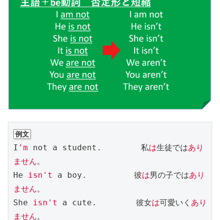
例文
I
'm
 not a student.　　　　　私
は
生徒では
あり
ません
。

He 
isn't
 a boy.　　　　　　彼
は
男の子では
あり
ません
。

She 
isn't
 a cute.　　　　　彼女
は
可愛いく
あり
ません
。
