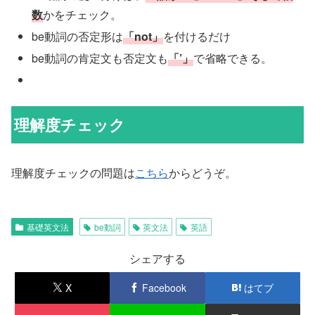
数
かをチェック。
be動詞の否定形は
「not」
を付けるだけ
be動詞の肯定文も否定文も
「’」
で省略できる。
理解度チェック
理解度チェックの問題は
こちら
からどうぞ。
基礎英文法
be動詞
英文法
英語
シェアする
X
Facebook
はてブ