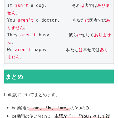
It 
isn't
 a dog.　　　　　　それ
は
犬では
ありま
せん
。

You 
aren't
 a doctor.　　　あなた
は
医者では
あ
りません
。

They 
aren't
 busy.　　　　彼ら
は
忙しく
ありませ
ん
。

We 
aren't
 happy.　　　　私たち
は
幸せでは
あり
ません
まとめ
be動詞についてまとめます。
be動詞は
「am」「is」「are」
の3つのみ。
be動詞の使い分けは、
主語が「I」「You」そして複