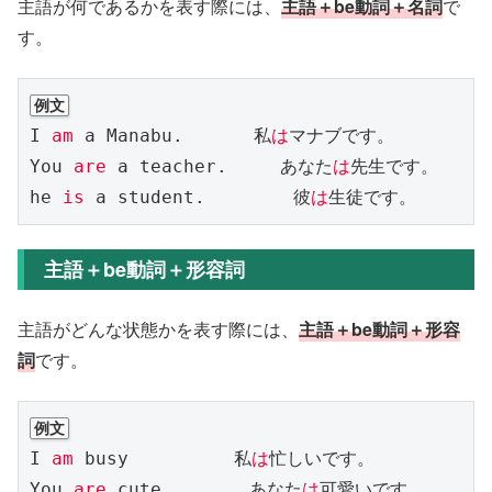
主語が何であるかを表す際には、
主語＋be動詞＋名詞
で
す。
例文
I 
am
 a Manabu.　　　　私
は
マナブです。

You 
are
 a teacher.　　　あなた
は
先生です。

he 
is
 a student.　　　　　彼
は
生徒です。
主語＋be動詞＋形容詞
主語がどんな状態かを表す際には、
主語＋be動詞＋形容
詞
です。
例文
I 
am
 busy　　　　　　私
は
忙しいです。

You 
are
 cute　　　　　あなた
は
可愛いです。
