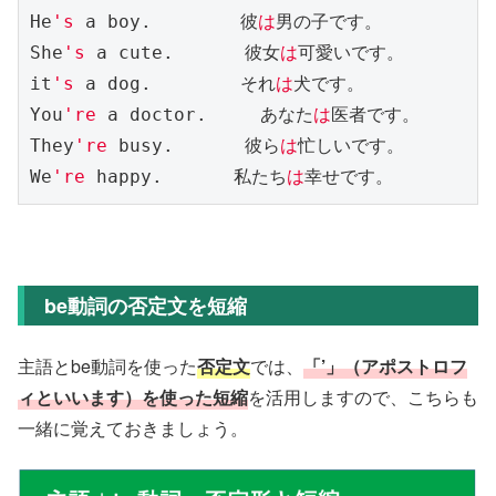
He
's
 a boy.　　　　　彼
は
男の子です。

She
's
 a cute.　　　　彼女
は
可愛いです。

it
's
 a dog.　　　　　それ
は
犬です。

You
're
 a doctor.　　　あなた
は
医者です。

They
're
 busy.　　　　彼ら
は
忙しいです。

We
're
 happy.　　　　私たち
は
be動詞の否定文を短縮
主語とbe動詞を使った
否定文
では、
「’」（アポストロフ
ィといいます）を使った短縮
を活用しますので、こちらも
一緒に覚えておきましょう。