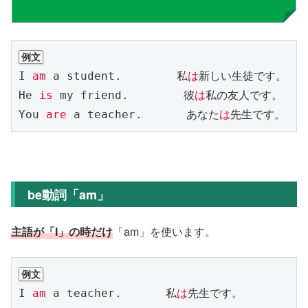
例文
I 
am
 a student.　　　　　私
は
新しい生徒です。

He 
is
 my friend.　　　　　彼
は
私の友人です。

You 
are
 a teacher.　　　　あなた
は
先生です。
be動詞「am」
主語が「I」の時だけ
「am」を使います。
例文
I 
am
 a teacher.　　　　私
は
先生です。