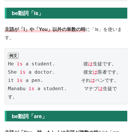
be動詞「is」
主語が「I」や「You」以外の単数の時
に「is」を使いま
す。
例文
He 
is
 a student.　　　　　　彼
は
生徒です。

She 
is
 a doctor.　　　　　　彼女
は
医者です。

it 
is
 a pen.　　　　　　　　それ
は
ペンです。

Manabu 
is
 a student. 　　　マナブ
は
生徒で
す。
be動詞「are」