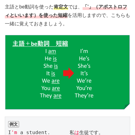
主語とbe動詞を使った
肯定文
では、
「’」（アポストロフ
ィといいます）を使った短縮
を活用しますので、こちらも
一緒に覚えておきましょう。
例文
I
'm
 a student.　　　　私
は
生徒です。
