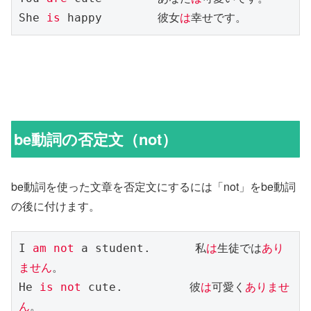
She 
is
 happy　　　　　彼女
は
幸せです。
be動詞の否定文（not）
be動詞を使った文章を否定文にするには「not」をbe動詞
の後に付けます。
I 
am not
 a student.　　　　私
は
生徒では
あり
ません
。

He 
is not
 cute.　　　　　　彼
は
可愛く
ありませ
ん
。
