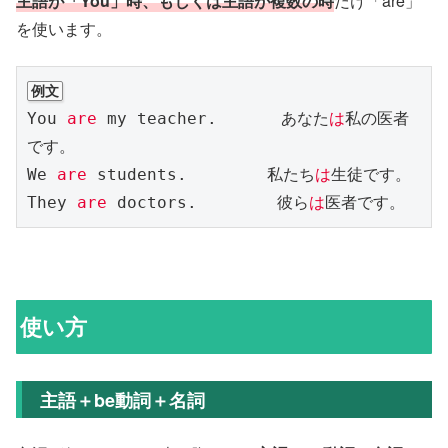
主語が「You」時、もしくは主語が複数の時
だけ「are」
を使います。
例文
You 
are
 my teacher.　　　　あなた
は
私の医者
です。

We 
are
 students.　　　　　私たち
は
生徒です。

They 
are
 doctors.　　　　　彼ら
は
医者です。
使い方
主語＋be動詞＋名詞